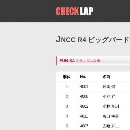
J
NCC R4 ビッグバ
FUN-SA
※ランダム表示
順位
No.
名前
1
4001
神馬 健
2
4008
小池 昇
3
4002
小林 基訓
4
4011
谷口 幸男
5
4007
安喰 好二