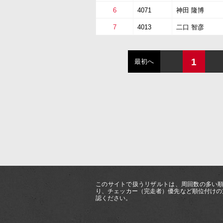
6
4071
神田 隆博
7
4013
二口 智彦
1
最初へ
このサイトで扱うリザルトは、周回数の多い順
り、チェッカー（完走者）優先など順位付けの
認ください。