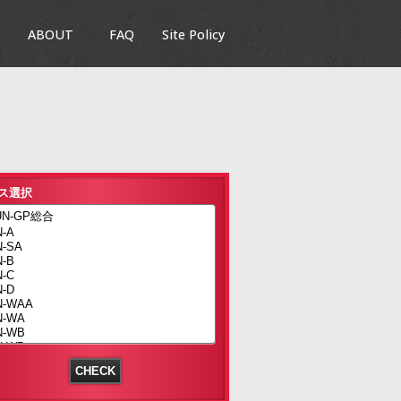
ABOUT
FAQ
Site Policy
ス選択