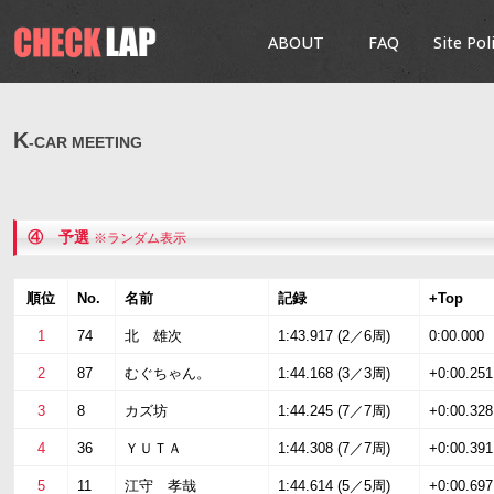
ABOUT
FAQ
Site Pol
K
-CAR MEETING
④ 予選
※ランダム表示
順位
No.
名前
記録
+Top
1
74
北 雄次
1:43.917 (2／6周)
0:00.000
2
87
むぐちゃん。
1:44.168 (3／3周)
+0:00.251
3
8
カズ坊
1:44.245 (7／7周)
+0:00.328
4
36
ＹＵＴＡ
1:44.308 (7／7周)
+0:00.391
5
11
江守 孝哉
1:44.614 (5／5周)
+0:00.697