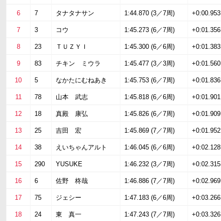
6
7
タナタナサン
1:44.870 (3／7周)
+0:00.953
7
3
コウ
1:45.273 (6／7周)
+0:01.356
8
23
ＴＵＺＹＩ
1:45.300 (6／6周)
+0:01.383
9
83
チキン ミウラ
1:45.477 (3／3周)
+0:01.560
10
5
なかたにむねあき
1:45.753 (6／7周)
+0:01.836
11
78
山本 武志
1:45.818 (6／6周)
+0:01.901
12
18
真殿 康弘
1:45.826 (6／7周)
+0:01.909
13
25
吉田 宏
1:45.869 (7／7周)
+0:01.952
14
38
えいちゃんアルト
1:46.045 (6／6周)
+0:02.128
15
290
YUSUKE
1:46.232 (3／7周)
+0:02.315
16
6
佐野 柊哉
1:46.886 (7／7周)
+0:02.969
17
75
ジェシー
1:47.183 (6／6周)
+0:03.266
18
24
東 真一
1:47.243 (7／7周)
+0:03.326