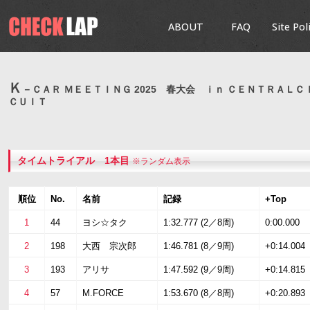
ABOUT
FAQ
Site Pol
Ｋ
－ＣＡＲ ＭＥＥＴＩＮＧ 2025 春大会 ｉｎ ＣＥＮＴＲＡＬＣ
ＣＵＩＴ
タイムトライアル 1本目
※ランダム表示
順位
No.
名前
記録
+Top
1
44
ヨシ☆タク
1:32.777 (2／8周)
0:00.000
2
198
大西 宗次郎
1:46.781 (8／9周)
+0:14.004
3
193
アリサ
1:47.592 (9／9周)
+0:14.815
4
57
M.FORCE
1:53.670 (8／8周)
+0:20.893