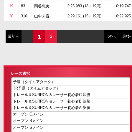
19
83
関谷恵美
2:25.983 (18／19周)
+0:19.747
20
310
山中未音
2:29.161 (15／19周)
+0:22.925
1
最初へ
2
次へ
最後
レース選択