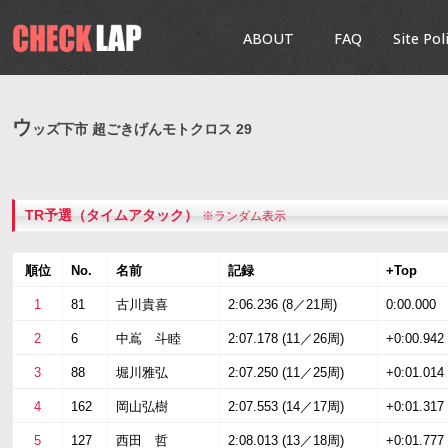
ABOUT
FAQ
Site Pol
ウ
ッズ下市 超ごきげんモトクロス 29
TR予選（タイムアタック）
※ランダム表示
順位
No.
名前
記録
+Top
1
81
古川貴喜
2:06.236 (8／21周)
0:00.000
2
6
中嶌 斗睦
2:07.178 (11／26周)
+0:00.942
3
88
堀川雅弘
2:07.250 (11／25周)
+0:01.014
4
162
岡山弘樹
2:07.553 (14／17周)
+0:01.317
5
127
西田 哲
2:08.013 (13／18周)
+0:01.777