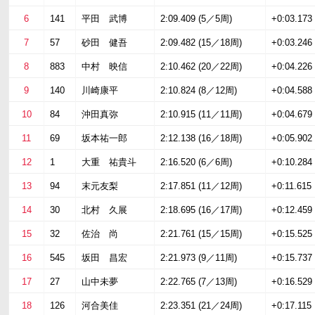
6
141
平田 武博
2:09.409 (5／5周)
+0:03.173
7
57
砂田 健吾
2:09.482 (15／18周)
+0:03.246
8
883
中村 映信
2:10.462 (20／22周)
+0:04.226
9
140
川崎康平
2:10.824 (8／12周)
+0:04.588
10
84
沖田真弥
2:10.915 (11／11周)
+0:04.679
11
69
坂本祐一郎
2:12.138 (16／18周)
+0:05.902
12
1
大重 祐貴斗
2:16.520 (6／6周)
+0:10.284
13
94
末元友梨
2:17.851 (11／12周)
+0:11.615
14
30
北村 久展
2:18.695 (16／17周)
+0:12.459
15
32
佐治 尚
2:21.761 (15／15周)
+0:15.525
16
545
坂田 昌宏
2:21.973 (9／11周)
+0:15.737
17
27
山中未夢
2:22.765 (7／13周)
+0:16.529
18
126
河合美佳
2:23.351 (21／24周)
+0:17.115