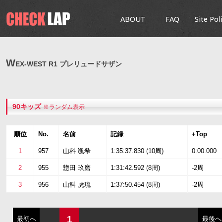
ABOUT
FAQ
Site Pol
W
EX-WEST R1 プレリュードサザン
90キッズ
※ランダム表示
順位
No.
名前
記録
+Top
1
957
山科 颯希
1:35:37.830 (10周)
0:00.000
2
955
惣田 玖磨
1:31:42.592 (8周)
-2周
3
956
山科 虎琉
1:37:50.454 (8周)
-2周
1
最初へ
最後へ