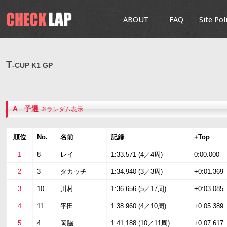
ABOUT
FAQ
Site Pol
T
-CUP K1 GP
A 予選
※ランダム表示
順位
No.
名前
記録
+Top
1
8
レイ
1:33.571 (4／4周)
0:00.000
2
3
タカッチ
1:34.940 (3／3周)
+0:01.369
3
10
川村
1:36.656 (5／17周)
+0:03.085
4
11
平田
1:38.960 (4／10周)
+0:05.389
5
4
岡脇
1:41.188 (10／11周)
+0:07.617