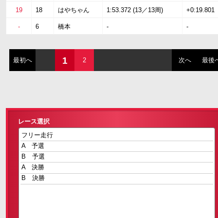
19
18
はやちゃん
1:53.372 (13／13周)
+0:19.801
-
6
橋本
-
-
1
最初へ
2
次へ
最後
レース選択