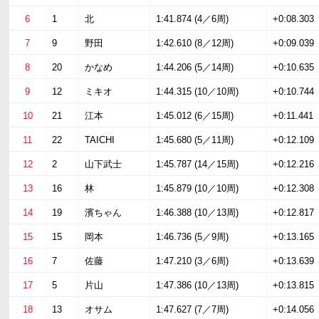
6
1
北
1:41.874 (4／6周)
+0:08.303
7
9
野田
1:42.610 (8／12周)
+0:09.039
8
20
かなめ
1:44.206 (5／14周)
+0:10.635
9
12
ミキオ
1:44.315 (10／10周)
+0:10.744
10
21
江本
1:45.012 (6／15周)
+0:11.441
11
22
TAICHI
1:45.680 (5／11周)
+0:12.109
12
2
山下武士
1:45.787 (14／15周)
+0:12.216
13
16
林
1:45.879 (10／10周)
+0:12.308
14
19
濱ちゃん
1:46.388 (10／13周)
+0:12.817
15
15
岡本
1:46.736 (5／9周)
+0:13.165
16
7
佐藤
1:47.210 (3／6周)
+0:13.639
17
5
片山
1:47.386 (10／13周)
+0:13.815
18
13
オサム
1:47.627 (7／7周)
+0:14.056