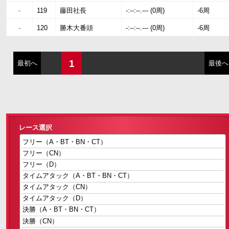
-
119
藤田社長
-:--:--.--- (0周)
-6周
-
120
勝木大番頭
-:--:--.--- (0周)
-6周
1
最初へ
最後へ
レース選択