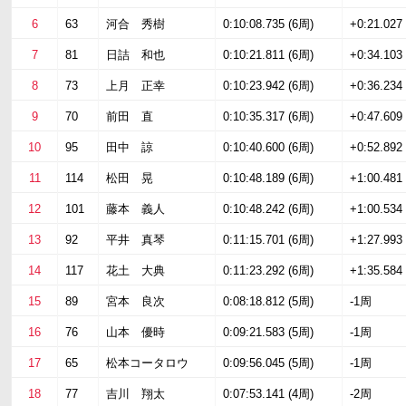
6
63
河合 秀樹
0:10:08.735 (6周)
+0:21.027
7
81
日詰 和也
0:10:21.811 (6周)
+0:34.103
8
73
上月 正幸
0:10:23.942 (6周)
+0:36.234
9
70
前田 直
0:10:35.317 (6周)
+0:47.609
10
95
田中 諒
0:10:40.600 (6周)
+0:52.892
11
114
松田 晃
0:10:48.189 (6周)
+1:00.481
12
101
藤本 義人
0:10:48.242 (6周)
+1:00.534
13
92
平井 真琴
0:11:15.701 (6周)
+1:27.993
14
117
花土 大典
0:11:23.292 (6周)
+1:35.584
15
89
宮本 良次
0:08:18.812 (5周)
-1周
16
76
山本 優時
0:09:21.583 (5周)
-1周
17
65
松本コータロウ
0:09:56.045 (5周)
-1周
18
77
吉川 翔太
0:07:53.141 (4周)
-2周