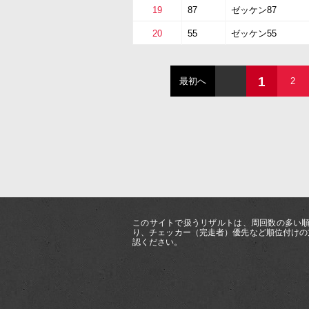
19
87
ゼッケン87
20
55
ゼッケン55
1
最初へ
2
このサイトで扱うリザルトは、周回数の多い順
り、チェッカー（完走者）優先など順位付けの
認ください。