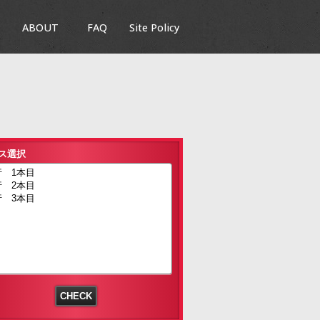
ABOUT
FAQ
Site Policy
ス選択