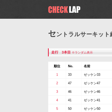
セ
ントラルサーキット
走行 3本目
※ランダム表示
順位
No.
名前
1
33
ゼッケン33
2
47
ゼッケン47
3
46
ゼッケン46
4
41
ゼッケン41
5
50
ゼッケン50