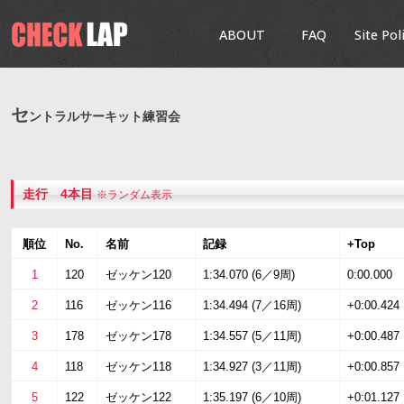
ABOUT
FAQ
Site Pol
セ
ントラルサーキット練習会
走行 4本目
※ランダム表示
順位
No.
名前
記録
+Top
1
120
ゼッケン120
1:34.070 (6／9周)
0:00.000
2
116
ゼッケン116
1:34.494 (7／16周)
+0:00.424
3
178
ゼッケン178
1:34.557 (5／11周)
+0:00.487
4
118
ゼッケン118
1:34.927 (3／11周)
+0:00.857
5
122
ゼッケン122
1:35.197 (6／10周)
+0:01.127