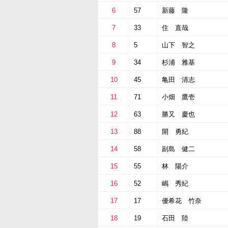
6
57
新藤 隆
7
33
住 直哉
8
5
山下 智之
9
34
杉浦 雅基
10
45
亀田 清志
11
71
小畑 鷹壱
12
63
勝又 慶也
13
88
開 勇紀
14
58
副島 健二
15
55
林 陽介
16
52
嶋 秀紀
17
17
優希花 竹奈
18
19
石田 陸