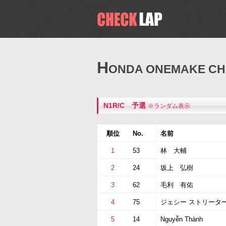
H
ONDA ONEMAKE CHA
N1R/C 予選
※ランダム表示
順位
No.
名前
1
53
林 大輔
2
24
坂上 弘樹
3
62
毛利 有佑
4
75
ジェシー ストリータ
5
14
Nguyễn Thành