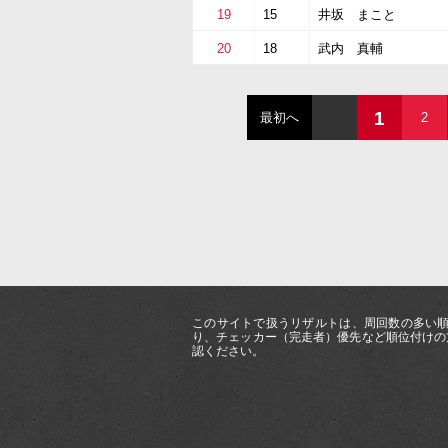
19
15
井坂 まこと
20
18
武内 真輔
1
最初へ
2
このサイトで扱うリザルトは、周回数の多い順
り、チェッカー（完走者）優先など順位付けの
認ください。