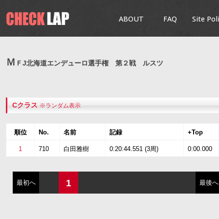
ABOUT
FAQ
Site Pol
Ｍ
ＦJ北海道エンデューロ選手権 第２戦 ルスツ
Cクラス
※ランダム表示
順位
No.
名前
記録
+Top
1
710
白田雅樹
0:20:44.551 (3周)
0:00.000
1
最初へ
最後へ