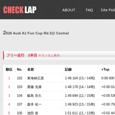
ABOUT
FAQ
Site Pol
2
026 Audi A1 Fun Cup Rd.3@ Central
フリー走行 2本目
※ランダム表示
順位
No.
名前
記録
+Top
1
102
東海林広貴
1:49.164 (13／14周)
0:00.000
2
103
齋藤 克康
1:49.178 (14／14周)
+0:00.01
3
104
飯島 宗久
1:49.694 (12／15周)
+0:00.53
4
107
森本 祐一
1:49.923 (13／15周)
+0:00.75
5
105
池田 保
1:51.611 (11／13周)
+0:02.44