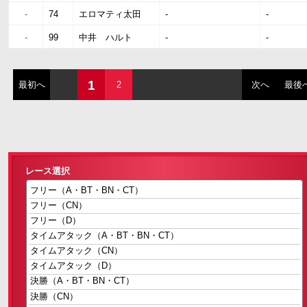
-
74
エロマティ太田
-
-
-
99
中井 ハルト
-
-
1
最初へ
2
次へ
最後
レース選択