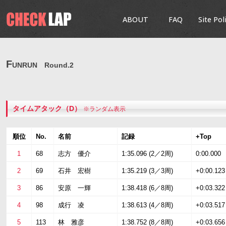
ABOUT
FAQ
Site Pol
F
UNRUN Round.2
タイムアタック（D）
※ランダム表示
順位
No.
名前
記録
+Top
1
68
志方 優介
1:35.096 (2／2周)
0:00.000
2
69
石井 宏樹
1:35.219 (3／3周)
+0:00.123
3
86
安原 一輝
1:38.418 (6／8周)
+0:03.322
4
98
成行 凌
1:38.613 (4／8周)
+0:03.517
5
113
林 雅彦
1:38.752 (8／8周)
+0:03.656